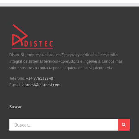
Distec SL, empresa ubicada en Zaragoza y dedicada al desarrollo
integral de sistemas técnicos - Consultoría e ingeniería. Conoce más
sobre nosotros o contacta por cualquiera de las siguientes vías:
Teléfono:
+34 976132348
E-mail:
distecsl@distecsl.com
Buscar
Buscar: